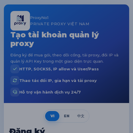
ProxyNo1
PRIVATE PROXY VIỆT NAM
Tạo tài khoản quản lý
proxy
Đăng ký để mua gói, theo dõi cổng, tải proxy, đổi IP và
quản lý API Key trong một giao diện trực quan.
HTTP, SOCKS5, IP allow và User/Pass
Thao tác đổi IP, gia hạn và tải proxy
Hỗ trợ vận hành dịch vụ 24/7
VI
EN
中文
Đăng ký